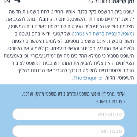
זמן קריאה:
פחות מדקה
שופט בית-המשפט בקליבלנד, אוהיו, החליט לתת משמעות חדשה
למושג "דלתיים פתוחות". השופט, גיימס ל. קימבלר, נוהג להציב את
מצלמת הוידיאו הדיגיטלית הפרטית שברשותו באולם בית-המשפט,
ומאפשר צפייה ברשת האינטרנט
של קטעי וידיאו בהם נשפטים
חשודים בשוד, אונס ופשעים נוספים. הצילומים מאפשרים לצפות
ולשמוע את התובע, הסניגור והנאשם עצמו, וכן לשמוע את השופט.
השופט מסביר כי ממילא ההליכים מהווים "מידע ציבורי" וכי באמצעות
הצילומים הוא מצליח להביא את המתרחש בבית המשפט לציבור
הרחב ולסטודנטים למשפטים ובכך להגביר את הבנתם בהליך
השיפוטי. מקור:
The Enquirer
.
אלפי עורכי דין ואנשי משפט נעזרים בידע משפטי מהימן ועדכני.
הצטרפו גם אתם:
שם משתמש
*
דואל
*