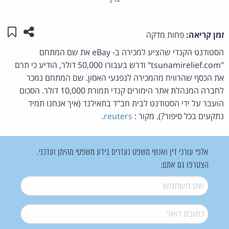
שתפו ע
שמו
זמן קריאה:
פחות מדקה
הסטודנט הקנדי שהציע למכירה ב- eBay את שם המתחם
"tsunamirelief.com" ודרש בעבורו 50,000 דולר, הודיע כי תרם
את הכסף שהרוויח מהמכירה לנפגעי האסון. שם המתחם נמכר
לחברה המנהלת אתר הימורים קנדי תמורת 10,000 דולר. הסכום
הועבר על ידי הסטודנט לבית חב"ד בתאילנד (איך אנחנו תמיד
נתקעים בכל סיפור?). מקור :
reuters
.
אלפי עורכי דין ואנשי משפט נעזרים בידע משפטי מהימן ועדכני.
הצטרפו גם אתם:
שם משתמש
*
דואל
*