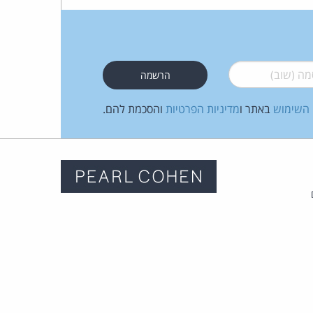
כהן
צדק
לצר
 (שוב)
*
ברץ.
 השימוש
באתר ו
מדיניות הפרטיות
והסכמת להם.
פועל
מ־1996