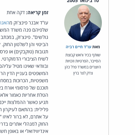
10 בינואר 2005
זמן קריאה:
דקה אחת
עו"ד אבנר פינצ'וק מ
האגוד
שלפיהם פנה משרד המשפטי
גולשים". פינצ'וק, במכתב 
הביטוי והן לשלטון החוק.
מאת‏
עו"ד חיים רביה
תגובות (טוקבקים) או פרס
שותף בכיר וראש קבוצת
לשיח הציבורי הדמוקרטי. ה
הסייבר, הפרטיות וזכויות
ובוודאי שאינו מטיל עליהם
היוצרים במשרד פרל כהן
המשפטים בעניין הדין הרצו
צדק לצר ברץ
משפטיות, הכרוכות במסחר 
תוכנם של פרסומי אורח ב
הטלת אחריות כאמור אלא 
תגיע כאשר ההמלצות ייכנס
פלילית: בהתאם לעיקרון ה
על אתרם, לא ברור לאיזו 
החוק למנהלי אתרים בדריש
אינדיווידואלי או באופן ח