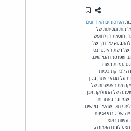
שתפו עמוד זה
שמור ב"תכנים שלי"
העומד
בות
הפרסומים האחרונים
בראש
לימות ומסיתות של
תה, חוטאת הן לחופש
קבוצת
ם להתבטא על דרך של
ר של רשת האינטרנט
האינטרנט,
ים, שפרסמו הגולשים,
ו גם עמדת משרד
הסייבר
דה לבדיקת בעיות
 על מנהלי אתר, בגין
וזכויות
קיקה את האפשרות של
ושעתה של המחלוקת אכן
היוצרים
ה שמדובר באחריות
ית לתוכן שהעלו גולשים
של
יה של גורמי אכיפת
פרל
יעשות באופן
ל מפעילותם האמורה.