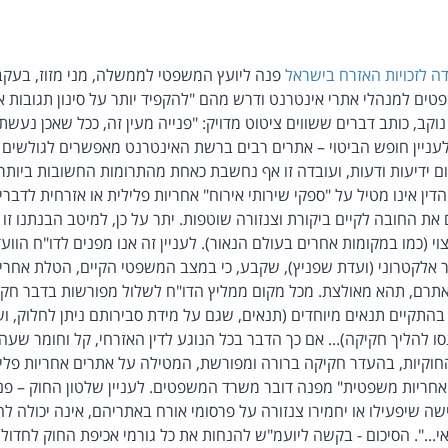
ה לזכויות האזרח בישראל
פנה ליועץ המשפטי לממשלה, מני מזוז, בעק
ם למנהלי אתרי אינטרנט ודרש מהם "להקפיד יותר על סינון תגובות א
נוקב, כותב דברים ששווים ציטוט מדויק: "פנייה מעין זה, ככל שאכן נעש
 לעניין חופש הביטוי – אתרים רבים ברשת האינטרנט מאפשרים לגולשי
ום ידיעות ודעות, ועובדה זו אף נחשבת כאחת מהתרומות החשובות ביות
דין אינו מטיל על "ספקי שירותי אירוח" אחריות פלילית או אזרחית לדבר
 את החובה לקיים ביקורת וצנזורה שוטפות. יתר על כן, למיטב הבנתנו ז
י (כמו במקומות אחרים בעולם הנאור). לעניין זה אנו מפנים לדו"ח הווע
אלקטרוני (ועדת שפניץ), שקבע, כי במצב המשפטי הקיים, הטלת אחריות
אתרם, תהא מאולצת. מכל מקום ממליץ הדו"ח לשלול מפורשות בדבר ח
בהתקיים תנאים מיוחדים (תנאים, שגם על מידת סבירותם ניתן לחלוק, 
ו להליך חקיקה)... אם כך הדבר בכל הנוגע לדין האזרחי, קל וחומר שע
חוקיות, בהעדר חקיקה ברורה ומפורשת, המטילה על אתרים אחריות פליל
"אחריות משפטית" מפנה דובר משרד המשפטים. לעניין שלטון החוק – פני
ה שיפעילו או יחמירו צנזורה על פרסומי אורח באתריהם, אינה יכולה לה
שאי...". הסיכום - בקשה ליועמ"ש להנחות את כל גורמי אכיפת החוק לחדו