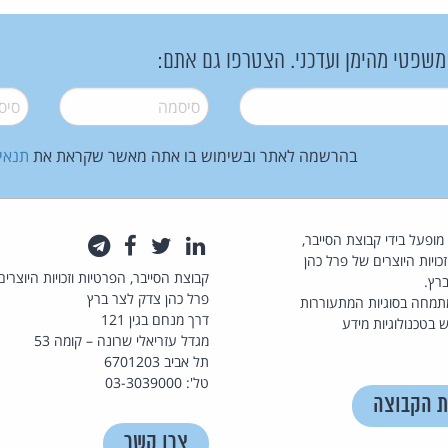
 משפטי מהימן ועדכני. הצטרפו גם אתם:
סיסמה
*
סיסמה
בהרשמה לאתר ובשימוש בו אתה מאשר שקראת את
תנאי
law.co.il מופעל בידי קבוצת הסייבר,
לינקדאין
טוויטר
פייסבוק
טלגרם
כויות היוצרים של פרל כהן
קבוצת הסייבר, הפרטיות וזכויות היוצרים
רץ.
פרל כהן צדק לצר ברץ
תמחה בסוגיות המתעוררות
דרך מנחם בגין 121
 בטכנולוגיות מידע
מגדל עזריאלי שרונה – קומה 53
תל אביב 6701203
טל': 03-3039000
ת הקבוצה
צרו קשר