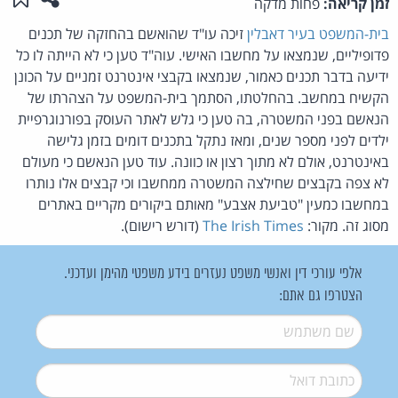
זמן קריאה:
פחות מדקה
בית-המשפט בעיר דאבלין
זיכה עו"ד שהואשם בהחזקה של תכנים
פדופיליים, שנמצאו על מחשבו האישי. עוה"ד טען כי לא הייתה לו כל
ידיעה בדבר תכנים כאמור, שנמצאו בקבצי אינטרנט זמניים על הכונן
הקשיח במחשב. בהחלטתו, הסתמך בית-המשפט על הצהרתו של
הנאשם בפני המשטרה, בה טען כי גלש לאתר העוסק בפורנוגרפיית
ילדים לפני מספר שנים, ומאז נתקל בתכנים דומים בזמן גלישה
באינטרנט, אולם לא מתוך רצון או כוונה. עוד טען הנאשם כי מעולם
לא צפה בקבצים שחילצה המשטרה ממחשבו וכי קבצים אלו נותרו
במחשבו כמעין "טביעת אצבע" מאותם ביקורים מקריים באתרים
מסוג זה. מקור:
The Irish Times
(דורש רישום).
אלפי עורכי דין ואנשי משפט נעזרים בידע משפטי מהימן ועדכני.
הצטרפו גם אתם:
שם משתמש
*
דואל
*