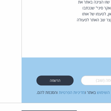
 שזו הציגה באתר את
קר סיני" שנכתבו
העומד
ן, לטעמו של אותו
 קצר שב האתר לפעולה
בראש
קבוצת
האינטרנט,
הסייבר
וזכויות
היוצרים
 (שוב)
*
של
 השימוש
באתר ו
מדיניות הפרטיות
והסכמת להם.
פרל