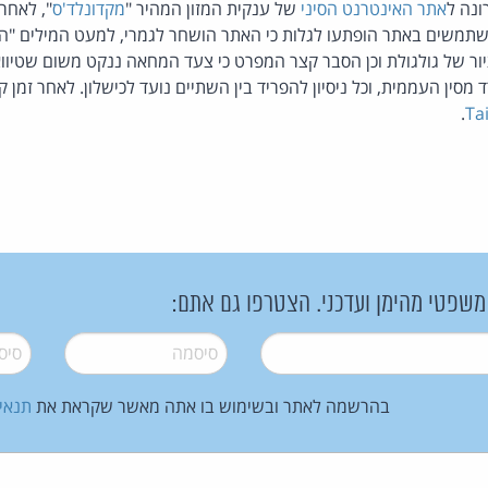
ונה ל
אתר האינטרנט הסיני
של ענקית המזון המהיר "
מקדונלד'ס
", לאחר
משתמשים באתר הופתעו לגלות כי האתר הושחר לגמרי, למעט המילים "הא
ציור של גולגולת וכן הסבר קצר המפרט כי צעד המחאה ננקט משום שטיווא
 מסין העממית, וכל ניסיון להפריד בין השתיים נועד לכישלון. לאחר זמן
.
Ta
 משפטי מהימן ועדכני. הצטרפו גם אתם:
סיסמה
*
סיסמה
בהרשמה לאתר ובשימוש בו אתה מאשר שקראת את
תנאי