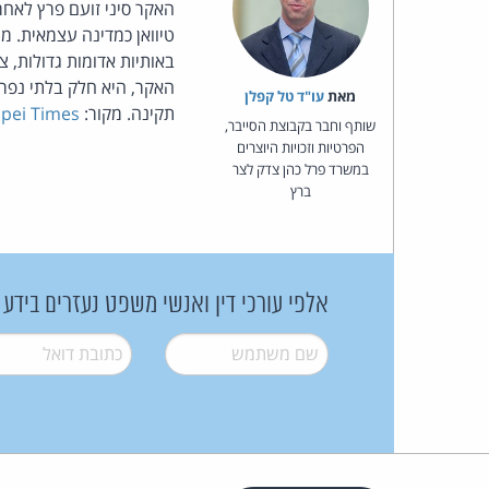
האקר סיני זועם פרץ לאחר
טיוואן כמדינה עצמאית. 
באותיות אדומות גדולות, 
האקר, היא חלק בלתי נפרד
מאת‏
עו"ד טל קפלן
תקינה. מקור:
ipei Times
שותף וחבר בקבוצת הסייבר,
הפרטיות וזכויות היוצרים
במשרד פרל כהן צדק לצר
ברץ
אלפי עורכי דין ואנשי משפט נעזרים בידע
שם משתמש
*
דואל
*