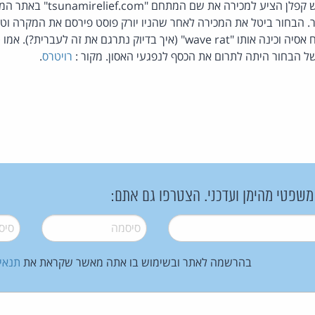
חות מ- 50,000 דולר. הבחור ביטל את המכירה לאחר שהניו יורק פוסט פירסם את המ
מהאסון הנורא בדרום מזרח אסיה וכינה אותו "wave rat" (איך בדיוק נתרגם א
 של הבחור היתה לתרום את הכסף לנפגעי האסון. מקור :
רויטרס
.
 משפטי מהימן ועדכני. הצטרפו גם אתם:
סיסמה
*
סיסמה
בהרשמה לאתר ובשימוש בו אתה מאשר שקראת את
תנאי