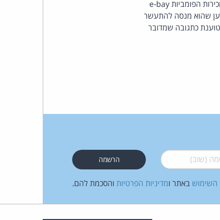
בחור קנדי בן 20 בשם ג'וש קפלן הציע למכירה את שם המתחם "tsunamirelief.com" באתר המכירות הפומביות e-bay
קרה וטען שהוא מנסה להתעשר
העומד
ת זה לעברית?). אמו טוענת כתגובה שמדובר
בראש
קבוצת
האינטרנט,
הסייבר
וזכויות
היוצרים
 (שוב)
*
של
 השימוש
באתר ו
מדיניות הפרטיות
והסכמת להם.
פרל