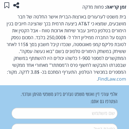
שתפו ע
שמו
זמן קריאה:
פחות מדקה
בית משפט לערעורים בארצות-הברית אישר החלטה של חבר
מושבעים, שמצא כי AT&T ביצעה תרמית בכך שהציגה חיובים בגין
הימורים בטלפון כחיוב עבור שיחות ארוכות טווח - אבל הקטין את
הקנס על החברה ממיליון דולר ל- 250,000$ בלבד. הסכום נפסק
לטובת פליקס קמפ מאוגוסטה, שנכדו קיבל חשבון בסך 115$ לאחר
ששיחק במשחק הימורים טלפונים בשם "בוא נעשה עסקה".
המתקשרים למספר 1-900 כלשהו יכולים היו להשתתף במשחק
שבסגרתו התבקשו לחשוף פרס ה"מסתתר" מאחורי אחד ממקשי
המספרים במכשיר הטלפון. התעריף הסתכם בכ- 3.8$ לדקה. מקור:
.
FindLaw.com
אלפי עורכי דין ואנשי משפט נעזרים בידע משפטי מהימן ועדכני.
הצטרפו גם אתם:
שם משתמש
*
דואל
*