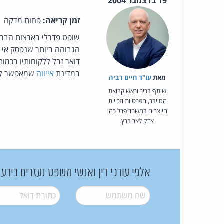
19 בדצמבר 2004
זמן קריאה:
פחות מדקה
שופט פדרלי בארצות הברית
במדינת
אייווה
שמאפשר לו 
מאת‏
עו"ד חיים רביה
שותף בכיר וראש קבוצת
הסייבר, הפרטיות וזכויות
היוצרים במשרד פרל כהן
צדק לצר ברץ
אלפי עורכי דין ואנשי משפט נעזרים בידע
שם משתמש
*
דואל
*