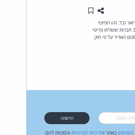
שתפו עמוד זה
שמור ב"תכנים שלי"
העומד
ר זבל. זהו הפיצוי
בראש
הגבוהה ביותר שנפסק אי פעם כנגד שולחי דואר זבל. רוברט קרמר הגיש ב- 2003 תביעה כנגד 300 חברות ששלחו פריטי
סק לקרמר את הסכום האדיר על פי חוק
קבוצת
האינטרנט,
הסייבר
וזכויות
היוצרים
של
 (שוב)
*
פרל
 השימוש
באתר ו
מדיניות הפרטיות
והסכמת להם.