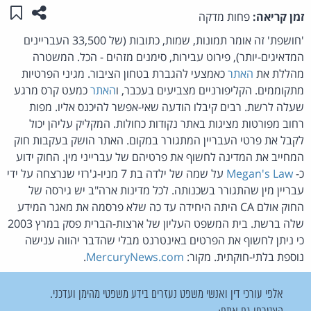
שתפו ע
שמו
זמן קריאה:
פחות מדקה
'חושפת' זה אומר תמונות, שמות, כתובות (של 33,500 העבריינים
המדאיגים-יותר), פירוט עבירות, סימנים מזהים - הכל. המשטרה
מהללת את
האתר
כאמצעי להגברת בטחון הציבור. מגיני הפרטיות
מתקוממים. הקליפורניים מצביעים בעכבר, ו
האתר
כמעט קרס מרגע
שעלה לרשת. רבים קיבלו הודעה שאי-אפשר להיכנס אליו. מפות
רחוב מפורטות מציגות באתר נקודות כחולות. המקליק עליהן יכול
לקבל את פרטי העבריין המתגורר במקום. האתר הושק בעקבות חוק
המחייב את המדינה לחשוף את פרטיהם של עברייני מין. החוק ידוע
כ-
Megan's Law
על שמה של ילדה בת 7 מניו-ג'רזי שנרצחה על ידי
עבריין מין שהתגורר בשכנותה. לכל מדינות ארה"ב יש גירסה של
החוק אולם CA היתה היחידה עד כה שלא פרסמה את מאגר המידע
שלה ברשת. בית המשפט העליון של ארצות-הברית פסק במרץ 2003
כי ניתן לחשוף את הפרטים באינטרנט מבלי שהדבר יהווה ענישה
נוספת בלתי-חוקתית. מקור:
MercuryNews.com
.
אלפי עורכי דין ואנשי משפט נעזרים בידע משפטי מהימן ועדכני.