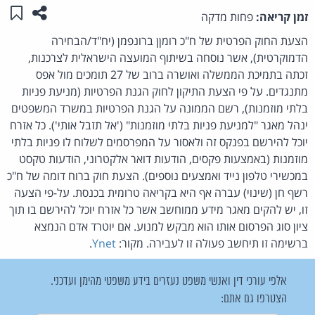
שתפו ע
שמו
זמן קריאה:
פחות מדקה
הצעת החוק הפרטית של ח"כ רומןן ברונפמן (יח"ד/הבחירה
הדמוקרטית), אשר נוסחה בשיתוף המועצה הישראלית לצרכנות,
זכתה בתמיכת הממשלה ואושרה ברוב של 27 תומכים מול אפס
מתנגדים. על פי הצעת התיקון לחוק הגנת הפרטיות (מניעת פניות
בלתי מוזמנות), רשם הממונה על הגנת הפרטיות במשרד המשפטים
ינהל מאגר "למניעת פניות בלתי מוזמנות" ('אל תזבל אותי'). כל אזרח
יוכל להירשם בפנקס זה ולאסור על המפרסמים לשלוח לו פניות בלתי
מוזמנות (באמצעות פקסים, הודעות דואר אלקטרוני, הודעות טקסט
במכשירי טלפון נייד ואמצעים נוספים). הצעת חוק ברוח דומה של ח"כ
רשף חן (שינוי) עברה אף היא בקריאה טרומית בכנסת. על-פי הצעה
זו, יש להקים מאגר מידע ממוחשב אשר כל אזרח יוכל להירשם בו תוך
ציון סוג הפרסום אותו הוא מבקש למנוע. אם יוטרד אדם הנמצא
ברשימה זו תיחשב פעולה זו לעבירה. מקור:
Ynet
.
אלפי עורכי דין ואנשי משפט נעזרים בידע משפטי מהימן ועדכני.
הצטרפו גם אתם: