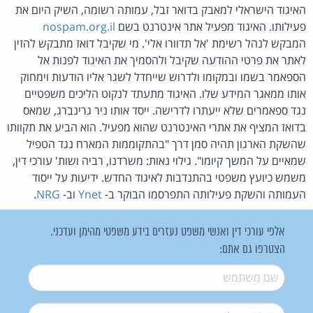
האיגוד הישראלי למאבק בדואר זבל, עמותה רשומה, השיק היום את
פעילותו. האיגוד מפעיל אתר אינטרנט בשם
nospam.org.il
המבקש לנהל רשימת 'אל תדוורו אלי'. מי שקיבל דואז מתבקש להזין
לאתר את פרטי ההודעה שקיבל ולהסמיך את האיגוד לפנות אל
הספאמר בשמו ובמקומו ולדרוש שייחדל לשגר אליו הודעות וימחוק
אותו ממאגר המידע שלו. האיגוד מתעתד לנקוט הליכים משפטיים
נגד ספאמרים שלא ייעתרו לדרישה. ייסד אותו ניר גרינברג, שמאס
בדואז המציף את אתרי האינטרנט שהוא מפעיל. הוא הביע את תקוותו
שהשקת הארגון תהיה סמן דרך "בהתקוממות המארח נגד הטפיל
שמאיים על המשך קיומו". גילוי נאות: משרדנו, רביה ושות' עורכי דין,
משמש כיועץ משפטי בהתנדבות לאיגוד החדש. ידיעות על ייסוד
העמותה והשקת פעילותה התפרסמו הבוקר ב-
Ynet
וב-
NRG
.
אלפי עורכי דין ואנשי משפט נעזרים בידע משפטי מהימן ועדכני.
הצטרפו גם אתם:
שם משתמש
*
דואל
*