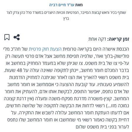
מאת‏
עו"ד חיים רביה
שותף בכיר וראש קבוצת הסייבר, הפרטיות וזכויות היוצרים במשרד פרל כהן צדק לצר
ברץ
שתפו ע
שמו
זמן קריאה:
דקה אחת
הכנסת אישרה היום בקריאה טרומית
הצעת חוק פרטית
של חה"כ מלי
פולישוק-בלוך ואח', שלפיה תפיסת מחשב אצל אדם פרטי תעשה רק
על-פי צו של בית משפט. צו שניתן שלא במעמד המחזיק במחשב או
בדבר המגלם חומר מחשב, יינתן לתקופה שאינה עולה על 48 שעות.
בית משפט רשאי להאריך את הצו לאחר שניתנה למחזיק הזדמנות
להשמיע טענותיו. עוד קובעת ההצעה כי אםמחשב או חומר מחשב
של אדם נתפס, יאפשר התופס, לבקשת אותו אדם, להעתיק את חומר
המחשב. קצין-משטרה מדרגת מפקח-משנה ומעלה (אין דרגת קצונה
נמוכה מזו...) רשאי לדחות את הבקשה לתקופה של שלושה חודשים,
אם לדעתו העתקת חומר המחשב עלולה לשבש את החקירה. על
דחיית בקשה כאמור רשאי מי שמחשבו או חומר המחשב שלו נתפס
לערור בפני בית משפט שלום