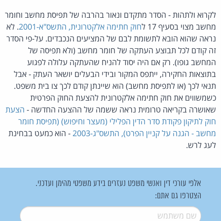
לקרוא ולתהות - הסדר מתקדם ונאור בהרבה של תפיסת מחשב וחומר
מחשב מצוי בסעיף 17 ל
חוק חתימה אלקטרונית, התשס"א-2001
. לא
נראה שהוא הובא לתשומת לבם של המציעים הנכבדים. על-פי הסדר
זה קודם לכל תבוצע העתקה של חומר מחשב (ולא תפיסה של
המחשב גופו). רק אם היה יסוד להניח שהעתקה עלולה לפגוע
בתוצאות החקירה, ייתפס המקור ובידי הבעלים יושאר העתק - אבל
תנאי לכך (או לתפיסת מחשב) הוא שיינתן קודם לכך צו בית משפט.
כשמשווים את חוק חתימה אלקטרונית להצעת החוק הפרטית
שאושרה בקריאה טרומית נראה ששמה של ההצעה החדשה -
הצעת
חוק לתיקון פקודת סדר הדין הפלילי (מעצר וחיפוש) (תפיסת חומר
מחשב - הגנה על קניין הפרט), התשס"ג-2003
- הוא כמעט בבחינת
לעג לרש.
אלפי עורכי דין ואנשי משפט נעזרים בידע משפטי מהימן ועדכני.
הצטרפו גם אתם:
שם משתמש
*