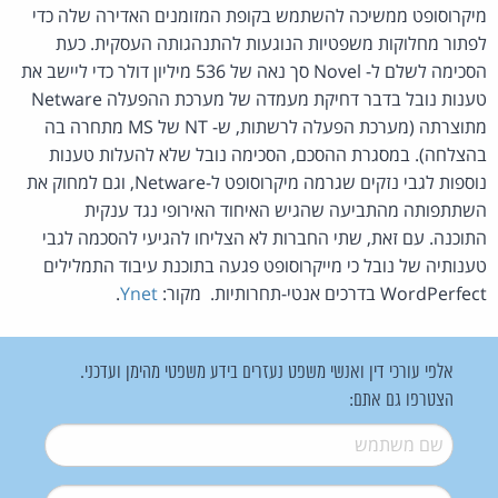
מיקרוסופט ממשיכה להשתמש בקופת המזומנים האדירה שלה כדי
לפתור מחלוקות משפטיות הנוגעות להתנהגותה העסקית. כעת
הסכימה לשלם ל- Novel סך נאה של 536 מיליון דולר כדי ליישב את
טענות נובל בדבר דחיקת מעמדה של מערכת ההפעלה Netware
מתוצרתה (מערכת הפעלה לרשתות, ש- NT של MS מתחרה בה
בהצלחה). במסגרת ההסכם, הסכימה נובל שלא להעלות טענות
נוספות לגבי נזקים שגרמה מיקרוסופט ל-Netware, וגם למחוק את
השתתפותה מהתביעה שהגיש האיחוד האירופי נגד ענקית
התוכנה. עם זאת, שתי החברות לא הצליחו להגיעי להסכמה לגבי
טענותיה של נובל כי מייקרוסופט פגעה בתוכנת עיבוד התמלילים
WordPerfect בדרכים אנטי-תחרותיות. מקור:
Ynet
.
אלפי עורכי דין ואנשי משפט נעזרים בידע משפטי מהימן ועדכני.
הצטרפו גם אתם:
שם משתמש
*