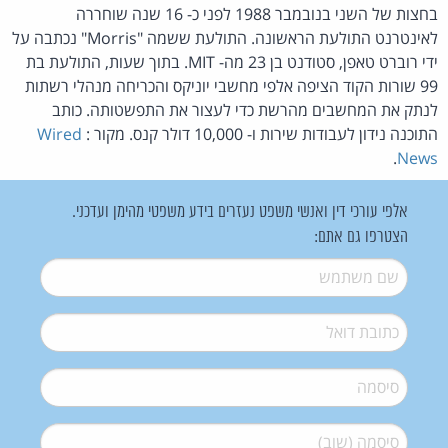
בחצות של השני בנובמבר 1988 לפני כ- 16 שנה שוחררה
לאינטרנט התולעת הראשונה. התולעת ששמה "Morris" נכתבה על
ידי רוברט טאפן, סטודנט בן 23 מה- MIT. בתוך שעות, התולעת בת
99 שורות הקוד הציפה אלפי מחשבי יוניקס והכריחה מנהלי רשתות
לנתק את המחשבים מהרשת כדי לעצור את התפשטותה. כותב
התוכנה נידון לעבודות שירות ו- 10,000 דולר קנס. מקור :
Wired
.
News
אלפי עורכי דין ואנשי משפט נעזרים בידע משפטי מהימן ועדכני.
הצטרפו גם אתם:
שם משתמש
*
דואל
*
סיסמה
*
סיסמה (שוב)
*