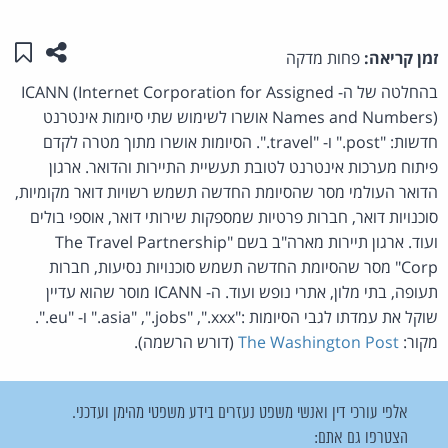
שתפו ע
שמו
זמן קריאה:
פחות מדקה
בהחלטה של ה- ICANN (Internet Corporation for Assigned
Names and Numbers) אושרו לשימוש שתי סיומות אינטרנט
חדשות: "post." ו- "travel.". הסיומות אושרו מתוך מטרה לקדם
פיתוח מערכות אינטרנט לטובת תעשיית התיירות והדואר. ארגון
הדואר העולמי מסר שהסיומת החדשה תשמש רשויות דואר מקומיות,
סוכנויות דואר, חברות פרטיות שמספקות שירותי דואר, אוספי בולים
ועוד. ארגון תיירות מארה"ב בשם "The Travel Partnership
Corp" מסר שהסיומת החדשה תשמש סוכנויות נסיעות, חברות
תעופה, בתי מלון, אתרי נופש ועוד. ה- ICANN מוסר שהוא עדיין
שוקל את עמדתו לגבי הסיומות :"asia" ,".jobs" ,".xxx." ו- "eu.".
מקור:
The Washington Post
(דורש הרשמה).
אלפי עורכי דין ואנשי משפט נעזרים בידע משפטי מהימן ועדכני.
הצטרפו גם אתם: