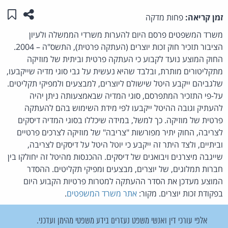
שתפו ע
שמו
זמן קריאה:
פחות מדקה
משרד המשפטים פרסם היום להערות משרדי הממשלה ולעיון
הציבור תזכיר חוק זכות יוצרים (העתקה פרטית), התשס"ה – 2004.
החוק המוצע נועד לקבוע כי העתקה פרטית וביתית של מוזיקה
מתקליטורים מותרת, ובלבד שהיא נעשית על גבי סוגי מדיה שייקבעו,
שלגביהם ייקבע היטל שישולם ליוצרים, למבצעים ולמפיקי תקליטים.
על-פי התזכיר המתפרסם, סוגי המדיה שבאמצעותה ניתן יהיה
להעתיק וגובה ההיטל ייקבעו לפי מידת השימוש בהם להעתקה
פרטית של מוזיקה. כך למשל, במידה שיכללו בסוגי המדיה דיסקים
לצריבה, החוק יתיר מפורשות "צריבה" של מוזיקה לצרכים פרטיים
וביתיים, ולצד היתר זה ייקבע כי יוטל היטל על דיסקים לצריבה,
שייגבה מיצרנים ויבואנים של דיסקים. ההכנסות מהיטל זה יחולקו בין
חברות תמלוגים, של יוצרים, מבצעים ומפיקי תקליטים. ההסדר
המוצע מעדכן את הסדר ההעתקה למטרות פרטיות הקבוע היום
בפקודת זכות יוצרים. מקור:
אתר משרד המשפטים
.
אלפי עורכי דין ואנשי משפט נעזרים בידע משפטי מהימן ועדכני.