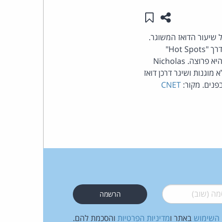
שתפו עמוד זה
שמור ב"תכנים שלי"
העומד
- 1 בינואר 2004, בנימוק שמאז רק גדל שיעור הדואז המשוגר.
בראש
תומכיו זכאים לאנחת רווחה קטנה כעת. בקליפורינה הורשע אדם על-פי הודעתו במשלוח דואר-זבל דרך "Hot Spots"
(נקודות גישה אלחוטיות לאינטרנט) שלא הוגנו. לידיעת המותירים את הרשת האלחוטית שלהם כשהיא פרוצה. Nicholas
קבוצת
 מוגנות ושיגר דרכן דואז
CNET
האינטרנט,
הסייבר
וזכויות
היוצרים
של
 (שוב)
*
פרל
 השימוש
באתר ו
מדיניות הפרטיות
והסכמת להם.