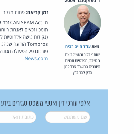
1 באוקטובר 2004
זמן קריאה:
פחות מדקה
Tombros הודעה 
מאת‏
עו"ד חיים רביה
פורנוגרפי. הפעולה מכונה בשם "wardrivig". ניקולס אחא צפוי לעונש מאסר של עד ש
שותף בכיר וראש קבוצת
.
News.com
הסייבר, הפרטיות וזכויות
היוצרים במשרד פרל כהן
צדק לצר ברץ
אלפי עורכי דין ואנשי משפט נעזרים בידע
שם משתמש
*
דואל
*