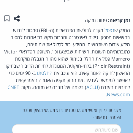
שתפו ע
שמו
זמן קריאה:
פחות מדקה
החלק ש
נפסל
מקנה לבולשת הפדראלית (ה- FBI) סמכות לדרוש
בחשאיות מספקי גישה לאינטרנט וחברות תקשורת אחרות למסור
מידע אודות משתמשים. המידע יכול לכלול את שמותיהם,
כתובתותיהם השונות, השיחות שביצעו וכו'. השופט הפדראלי Victor
Marrero פסל את החלק בנימוק שהוא מהווה מגבלה מוקדמת
(Prioir Restraint) בלתי-חוקתית המנוגדת לחירות הדיבור שבתיקון
הראשון לחוקה האמריקאית. הוא עיכב את
החלטתו
ב- 90 ימים כדי
לאפשר למימשל לערער. את החוק תקפה האגודה האמריקאית
לחירויות האזרח (
ACLU
) בשמה של חברה לא מזוהה. מקור:
CNET
.
News.com
אלפי עורכי דין ואנשי משפט נעזרים בידע משפטי מהימן ועדכני.
הצטרפו גם אתם:
שם משתמש
*