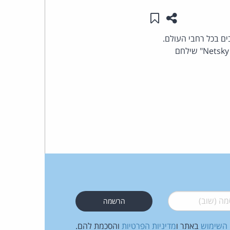
שתפו עמוד זה
שמור ב"תכנים שלי"
העומד
גרמה נזק רב למחשבים בכל רחבי העולם.
בראש
הנער נעצר לאחר שניסה לספר לחוקרי המשטרה את כוונתו המקורית שהיא יצירת וירוס שיקרא "Netsky A" שילחם
קבוצת
האינטרנט,
הסייבר
וזכויות
היוצרים
של
 (שוב)
*
פרל
 השימוש
באתר ו
מדיניות הפרטיות
והסכמת להם.