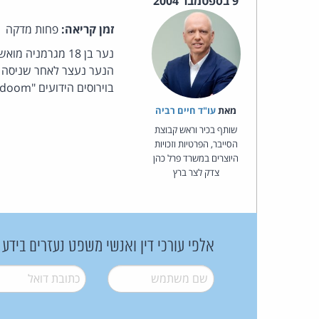
9 בספטמבר 2004
זמן קריאה:
פחות מדקה
בוירוסים הידועים "Mydoom" ו - "Bagle" ויסיר אותם מהמחשבים הנגועים. מקור:
מאת‏
עו"ד חיים רביה
שותף בכיר וראש קבוצת
הסייבר, הפרטיות וזכויות
היוצרים במשרד פרל כהן
צדק לצר ברץ
אלפי עורכי דין ואנשי משפט נעזרים בידע
שם משתמש
*
דואל
*