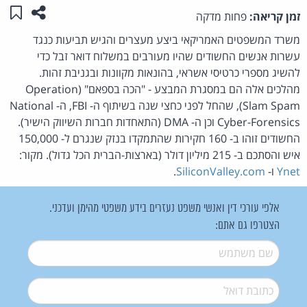
שתפו ע
שמו
זמן קריאה:
פחות מדקה
משרד המשפטים האמריקאי ביצע מעצרים והגיש תביעות כנגד
עשרות אנשים החשודים שהיו מעורבים במשלוח דואר זבל כדי
להשיג מספרי כרטיסי אשראי, בהונאות מקוונות ובגניבת זהות.
מהלכים אלה הם במסגרת המבצע - "הכה בספאם" (Operation
Slam Spam), שהחל לפני כחצי שנה בשיתוף ה- FBI, ה- National
Cyber-Forensics וכן ה- DMA (התאחדות חברות השיווק הישיר).
החשודים זוהו ב- 160 חקירות שהתמקדו בנזק שנגרם ל- 150,000
איש והסתכם ב- 215 מיליון דולר (בארצות-הברית הכל גדול). מקור:
Ynet
ו-
SiliconValley.com
.
אלפי עורכי דין ואנשי משפט נעזרים בידע משפטי מהימן ועדכני.
הצטרפו גם אתם:
שם משתמש
*
דואל
*