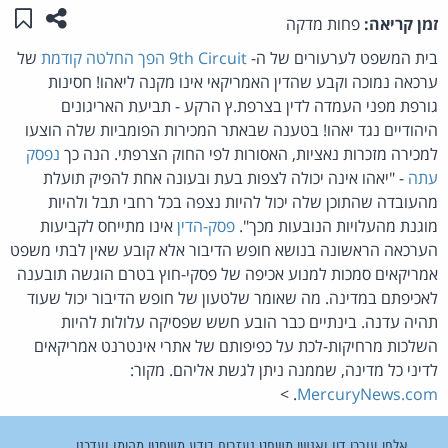
שתפו ע
שמו
זמן קריאה:
פחות מדקה
בית המשפט לערעורים של ה-
9th Circuit
הפך
החלטה קודמת
של
ערכאה נמוכה וקבע שהדין האמריקאי אינו מקנה ליאהו! חסינות
גורפת מפני העמדה לדין בצרפת.ץ הרקע - תביעת האריגונים
היהודיים נגד יאהו! בטענה שבאתר המכירות הפומביות שלה הוצעו
למכירה מזכרות נאציות, האסורות לפי החוק הצרפתי. הנה כך
נפסק
עתה
- "יאהו אינה יכולה לצפות בעת ובעונה אחת להפיק תועלת
מהעובדה שהתוכן שלה יכול להיות נצפה בכל רחבי תבל ולהיות
מוגנת מהעלויות הנובעות מכך".
פסק-הדין
אינו מתייחס לקביעות
הערכאה הראשונה בנושא חופש הדיבור אלא קובע שאין לבתי משפט
אמריקאים סמכות למנוע אכיפה של פסקי-חוץ בטרם הוגשה תובענה
לאכיפתם במדינה. מה שאומר שלטעון של חופש הדיבור יכול שעוד
תהיה עדנה. בינתיים כבר הובע חשש שפסיקה עלולות להיות
השלכות מרחיקות-לכת על כפיפותם של אתרי אינטרנט אמריקאים
לדיני כל מדינה, שממנה ניתן לגשת אליהם. מקור:
. >
MercuryNews.com