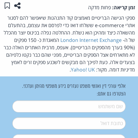
שתפו ע
שמו
זמן קריאה:
פחות מדקה
ספקי הגישה הבריטיים מאמצים קוד התנהגות שיאפשר להם לסגור
אתרי e-commerce ששלחו דואז כדי לפרסם את עצמם, בהתעלם
מהשאלה כיצד ומהיכן הוא נשלח. ההחלטה נפלה בכינוס יוצר מהכלל
של ה-
London Internet Exchange
המאגדת כ- 150 ספקים
(90% בערך מהספקים הבריטיים). אעפס, מרבית האתרים האלה כבר
לא מתארחים אצל הספקים הבריטיים, מפני שהם כבר נקטו כלפיהם
בצעדים אלה. כעת לפיכך הם מבקשים לשכנע ספקים זרים לאמץ
מדיניות דומה. מקור:
Yahoo! UK
.
אלפי עורכי דין ואנשי משפט נעזרים בידע משפטי מהימן ועדכני.
הצטרפו גם אתם:
שם משתמש
*
דואל
*