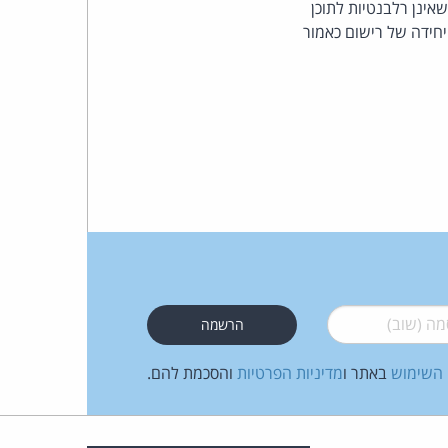
י-מטה, שאינן רלבנטיות לתוכן
חידה של רישום כאמור
העומד
בראש
קבוצת
האינטרנט,
הסייבר
וזכויות
היוצרים
 (שוב)
*
של
 השימוש
באתר ו
מדיניות הפרטיות
והסכמת להם.
פרל