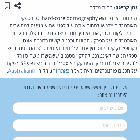
שתפו ע
שמו
זמן קריאה:
פחות מדקה
המינוח האנגלי הוא hard-core pornography וכל הספקים
האוסטרלים יידרשו לחסום אותה עוד לפני שהיא מגיעה למחשבים
בבתי הלקוחות. כך, אם תאומץ תוכנית שמקדמים במפלגת העבודה
האוסטרלית. על הפרק - תמונות ותכנים קשים כדוגמת אונס,
נקרופיליה, קיום יחסי מין עם בעלי חיים ועינויים. לפי התוכנית ידרשו
ספקי הגישה לאינטרנט להתקין מסננים שיאפשרו גישה כזו רק
לבגירים שגילם נבדק. המחוקק האוסטרלי כבר דורש מ- ISPs לפקח
על תכנים פורנוגרפים (ראה מאמר
באתר זה
). מקור:
AustralianIT
.
אלפי עורכי דין ואנשי משפט נעזרים בידע משפטי מהימן ועדכני.
הצטרפו גם אתם:
שם משתמש
*
דואל
*