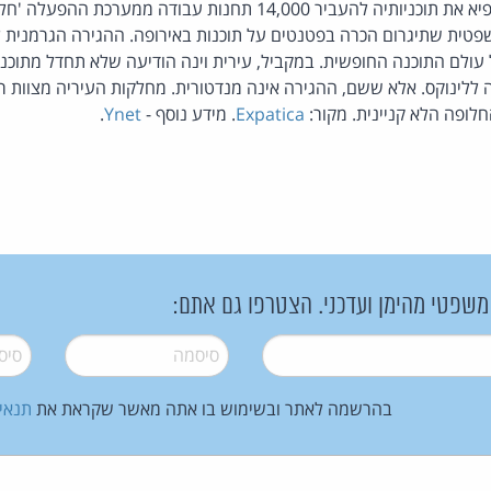
עירית מינכן החליטה להקפיא את תוכניותיה להעביר 14,000 תחנות עבודה 
ית שתיגרום הכרה בפטנטים על תוכנות באירופה. ההגירה הגרמנית ל
עולם התוכנה החופשית. במקביל, עירית וינה הודיעה שלא תחדל מתוכנ
יריה ללינוקס. אלא ששם, ההגירה אינה מנדטורית. מחלקות העיריה מצוות ר
חלופה הלא קניינית. מקור:
Expatica
. מידע נוסף -
Ynet
.
 משפטי מהימן ועדכני. הצטרפו גם אתם:
סיסמה
*
סיסמה
בהרשמה לאתר ובשימוש בו אתה מאשר שקראת את
תנאי