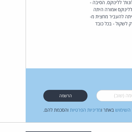
ממערכת ההפעלה 'חלונות' ללינוקס. הסיבה -
לינוקס אמורה היתה
העומד
יתה להעביר מחצית מ-
ק לשקול - בכל כובד
בראש
קבוצת
האינטרנט,
הסייבר
וזכויות
היוצרים
 (שוב)
*
של
 השימוש
באתר ו
מדיניות הפרטיות
והסכמת להם.
פרל