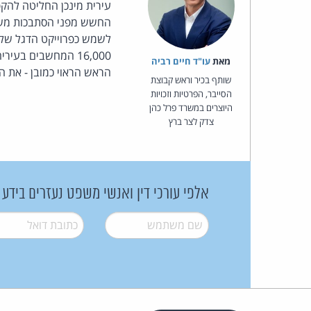
החשש מפני הסתבכות משפט
לשמש כפרוייקט הדגל של 
16,000 המחשבים בע
מאת‏
עו"ד חיים רביה
הראש הראוי כמובן - את ה
שותף בכיר וראש קבוצת
הסייבר, הפרטיות וזכויות
היוצרים במשרד פרל כהן
צדק לצר ברץ
אלפי עורכי דין ואנשי משפט נעזרים בידע
שם משתמש
*
דואל
*