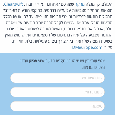
העולם. כך מגלה
מחקר
שפורסם לאחרונה על ידי חברת
Clearswift
.
תוצאות המחקר מצביעות על עליה דרמטית בהיקפי הודעות דואר זבל
המכילות הונאות כלכליות ומוצרי תרופות מזוייפים, עד לכ - 69% מכלל
הודעות הזבל. עתה אנו צפויים לקבל הרבה יותר הודעות על ויאגרה
זולה, או הלוואה בתנאים נוחים, מאשר הזמנה לשוטט באתרי פורנו.
המגמה מצביעה על עליה בתחכום של הספאמרים ועל שימוש מואץ
בשיטת הפצה של דואר זבל לצורך ביצוע פעילויות בלתי חוקיות.
מקור:
DMeurope.com
אלפי עורכי דין ואנשי משפט נעזרים בידע משפטי מהימן ועדכני.
הצטרפו גם אתם:
שם משתמש
*
דואל
*
סיסמה
*