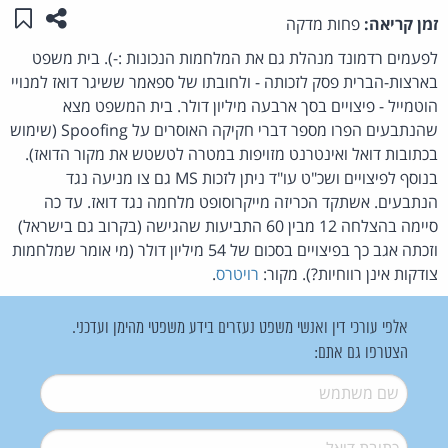
שתפו ע
שמו
זמן קריאה:
פחות מדקה
לפעמים רדמונד מנהלת גם את המלחמות הנכונות :-). בית משפט
בארצות-הברית פסק לזכותה - ולחובתו של ספאמר ששיגר דואז למנויי
הוטמייל - פיצויים בסך ארבעה מיליון דולר. בית המשפט מצא
שהנתבעים הפרו מספר דברי חקיקה האוסרים על Spoofing (שימוש
בכתובות דואל ואינטרנט מזויפות במטרה לטשטש את מקור הדואז).
בנוסף לפיצויים ושכ"ט עו"ד ניתן לזכות MS גם צו מניעה נגד
הנתבעים. אשתקד הכריזה מייקרוסופט מלחמה נגד דואז. עד כה
סיימה בהצלחה 12 מבין 60 התביעות שהגישה (בקרוב גם בישראל)
וזכתה אגב כך בפיצויים בסכום של 54 מיליון דולר (מי אומר שמלחמות
צודקות אינן רווחיות?). מקור:
רויטרס
.
אלפי עורכי דין ואנשי משפט נעזרים בידע משפטי מהימן ועדכני.
הצטרפו גם אתם:
שם משתמש
*
דואל
*