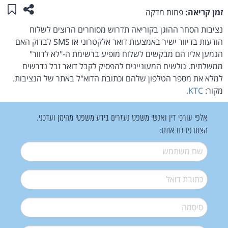
שתפו ע
שמו
זמן קריאה:
פחות מדקה
נציבות הסחר ההוגן בקוריאה תדרוש מסוחרים הרוצים לשלוח
הודעות בדיוור ישיר באמצעות דואר אלקטרוני או SMS לבדוק האם
הנמען אליו הם מבקשים לשלוח מופיע ברשימת ה-"לא לדוור"
ממשלתית. גולשים המעוניינים להפסיק לקבל דואר זבל נדרשים
למלא את מספר הטלפון שלהם וכתובת הדוא"ל באתר של הנציבות.
מקור:
KTC.
אלפי עורכי דין ואנשי משפט נעזרים בידע משפטי מהימן ועדכני.
הצטרפו גם אתם:
שם משתמש
*
דואל
*
סיסמה
*