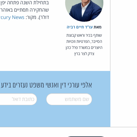
בתחילת השנה פתחה יפן ב
דולר). מקור:
cury News
מאת‏
עו"ד חיים רביה
שותף בכיר וראש קבוצת
הסייבר, הפרטיות וזכויות
היוצרים במשרד פרל כהן
צדק לצר ברץ
אלפי עורכי דין ואנשי משפט נעזרים בידע
שם משתמש
*
דואל
*