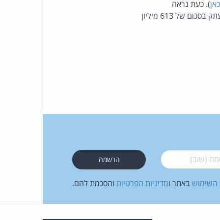
אן
). כעת נראה
שהחקירה תסתיים באזהרה לענק התוכנה, אבל בלא קנס (שלא כמו אירופה שהטילה על MS קנס עתק בסכום של 613 מיליון
העומד
בראש
קבוצת
האינטרנט,
הסייבר
וזכויות
היוצרים
 (שוב)
*
של
 השימוש
באתר ו
מדיניות הפרטיות
והסכמת להם.
פרל