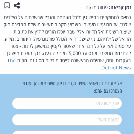
שתפו ע
שמו
זמן קריאה:
פחות מדקה
נמאס למחוקקים במישיגין מ"כל הזוהמה והזבל שנשלחים אל הילדים
שלנו", אז הם עשו מעשה: בשבוע הקרוב תאשר מושלת המדינה חוק
שיצור רשימת 'אל תדוורו אלי' שבה יוכלו הורים להזין את כתובות
הדואל של ילדיהם. מי שישגר דואז הכולל פורנוגרפיה, הימורים, מידע
על סמים ו/או על כל דבר אחר שאסור לקטין במישיגן לקנות - צפוי
להחרמת מחשביו וקנס עד 5,000 דולר להודעה. בכך הולכת מישיגן
בעקבות יוטה, שהיתה הראשונה לייסד מירשם מסוג זה. מקור:
The
.
Detriot News
אלפי עורכי דין ואנשי משפט נעזרים בידע משפטי מהימן ועדכני.
הצטרפו גם אתם:
שם משתמש
*
דואל
*