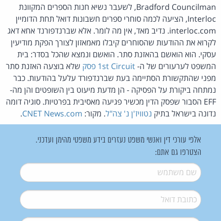
Bradford Councilman, לשעבר נשיא חנות הספרים המקוונת
Interloc, הציעה לכמה סוחרי ספרים חשבונות דואל תחת הדומיין
interloc.com. נדיב מאד, אין מה לומר. אלא שברנדפורנד אחא דאג
לקרוא את ההודעות שהסוחרים קיבלו מאמאזון לצורך הפקת מודיעין
עסקי. הוא הואשם בהאזנת סתר. הואשם ונמצא שהכל בסדר: בית
המשפט לערעורים של ה-
1st Circuit
פסק
שלא בוצעה האזנת סתר
מפני שהתקשורת הסתיימה בעת שברנדפורד עלעל בהודעות. כבר
נמתחה ביקורת על הפסיקה - הן מדעת מיעוט בין השופטים והן מה-
EFF הסבור שפסק הדין מכשיר פגיעה מאסיבית בפרטיות. סוגיה דומה
נדונה בישראל בתיק
נטוויז'ן נ' צה"ל
. מקור:
CNET News.com
.
אלפי עורכי דין ואנשי משפט נעזרים בידע משפטי מהימן ועדכני.
הצטרפו גם אתם:
שם משתמש
*
דואל
*