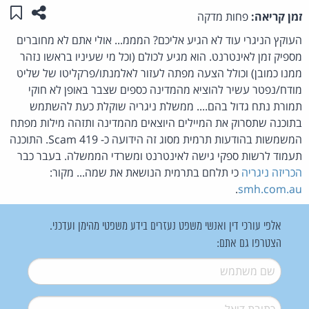
שתפו ע
שמו
זמן קריאה:
פחות מדקה
העוקץ הניגרי עוד לא הגיע אליכם? המממ... אולי אתם לא מחוברים
מספיק זמן לאינטרנט. הוא מגיע לכולם (וכל מי שעיניו בראשו נזהר
ממנו כמובן) וכולל הצעה מפתה לעזור לאלמנתו/פרקליטו של שליט
מודח/נפטר עשיר להוציא מהמדינה כספים שצבר באופן לא חוקי
תמורת נתח גדול בהם.... ממשלת ניגריה שוקלת כעת להשתמש
בתוכנה שתסרוק את המיילים היוצאים מהמדינה ותזהה מילות מפתח
המשמשות בהודעות תרמית מסוג זה הידועה כ- 419 Scam. התוכנה
תעמוד לרשות ספקי גישה לאינטרנט ומשרדי הממשלה. בעבר כבר
הכריזה ניגריה
כי תלחם בתרמית הנושאת את שמה... מקור:
.
smh.com.au
אלפי עורכי דין ואנשי משפט נעזרים בידע משפטי מהימן ועדכני.
הצטרפו גם אתם:
שם משתמש
*
דואל
*