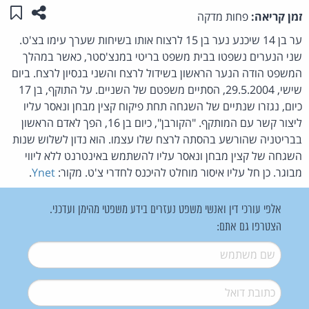
שתפו ע
שמו
זמן קריאה:
פחות מדקה
ער בן 14 שיכנע נער בן 15 לרצוח אותו בשיחות שערך עימו בצ'ט.
שני הנערים נשפטו בבית משפט בריטי במנצ'סטר, כאשר במהלך
המשפט הודה הנער הראשון בשידול לרצח והשני בנסיון לרצח. ביום
שישי, 29.5.2004, הסתיים משפטם של השניים. על התוקף, בן 17
כיום, נגזרו שנתיים של השגחה תחת פיקוח קצין מבחן ונאסר עליו
ליצור קשר עם המותקף. "הקורבן", כיום בן 16, הפך לאדם הראשון
בבריטניה שהורשע בהסתה לרצח שלו עצמו. הוא נדון לשלוש שנות
השגחה של קצין מבחן ונאסר עליו להשתמש באינטרנט ללא ליווי
מבוגר. כן חל עליו איסור מוחלט להיכנס לחדרי צ'ט. מקור:
Ynet
.
אלפי עורכי דין ואנשי משפט נעזרים בידע משפטי מהימן ועדכני.
הצטרפו גם אתם:
שם משתמש
*
דואל
*