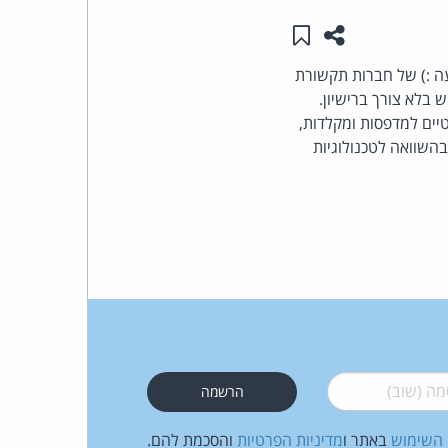
שתפו עמוד זה
שמור ב"תכנים שלי"
העומד
התנגדות (מפתיעה :) של חברות תקשורת
בראש
נמוכים מ- 900 מגהרץ ובאוזר 3 גיגהרץ לשימוש בלא צורך ברישיון.
יים למדפסות ומקלדות,
קבוצת
בהשוואה לטכנולוגיות
האינטרנט,
הסייבר
וזכויות
היוצרים
של
 (שוב)
*
פרל
 השימוש
באתר ו
מדיניות הפרטיות
והסכמת להם.