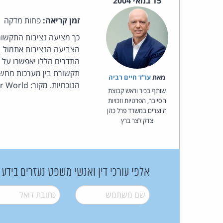
15 במאי 2004
זמן קריאה:
פחות מדקה
התדרים הללו יאפשרו על פ
תקשורת בין מערכות מחשב ל
מאת‏
עו"ד חיים רביה
הנוכחיות. מקור: Computer World.
שותף בכיר וראש קבוצת
הסייבר, הפרטיות וזכויות
היוצרים במשרד פרל כהן
צדק לצר ברץ
אלפי עורכי דין ואנשי משפט נעזרים בידע
שם משתמש
*
דואל
*