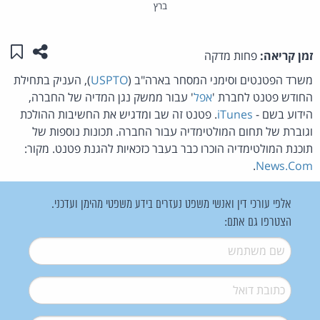
ברץ
שתפו ע
שמו
זמן קריאה:
פחות מדקה
משרד הפטנטים וסימני המסחר בארה"ב (
USPTO
), העניק בתחילת
החודש פטנט לחברת '
אפל
' עבור ממשק נגן המדיה של החברה,
הידוע בשם -
iTunes
. פטנט זה שב ומדגיש את החשיבות ההולכת
וגוברת של תחום המולטימדיה עבור החברה. תכונות נוספות של
תוכנת המולטימדיה הוכרו כבר בעבר כזכאיות להגנת פטנט. מקור:
.
News.Com
אלפי עורכי דין ואנשי משפט נעזרים בידע משפטי מהימן ועדכני.
הצטרפו גם אתם:
שם משתמש
*
דואל
*