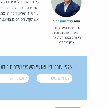
כל מי שחייב למדינת מסצ'וסטס, ארצות-
אשתקד. הפירסום באינטרנ
מאת‏
עו"ד חיים רביה
שותף בכיר וראש קבוצת
הסייבר, הפרטיות וזכויות
היוצרים במשרד פרל כהן
צדק לצר ברץ
אלפי עורכי דין ואנשי משפט נעזרים בידע
שם משתמש
*
דואל
*