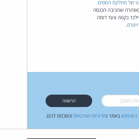
ט של מחלקת המסים
שעה חודשים (אזהרה שהניבה הכנסה
העומד
רוד איילנד נקטה צעד דומה
ויטרס
.
בראש
קבוצת
האינטרנט,
הסייבר
וזכויות
היוצרים
 (שוב)
*
של
 השימוש
באתר ו
מדיניות הפרטיות
והסכמת להם.
פרל