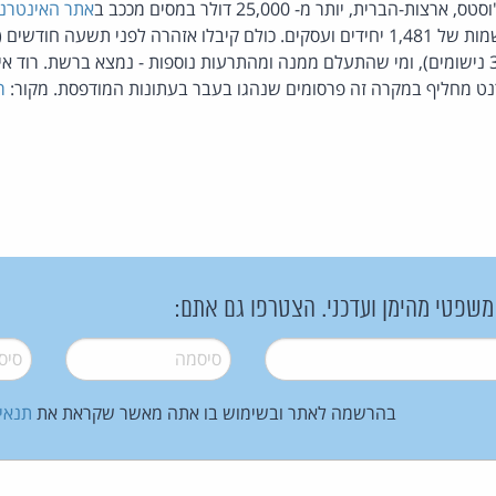
הברית, יותר מ- 25,000 דולר במסים מככב ב
אתר האינטרנ
המדינה. בסך הכל יש בו שמות של 1,481 יחידים ועסקים. כולם קיבלו אזהרה לפני ת
של 1.5 מיליון דולר מ- 300 נישומים), ומי שהתעלם ממנה ומהתרעות נוספות - נמצא ברשת. 
ט מחליף במקרה זה פרסומים שנהגו בעבר בעתונות המודפסת. מקור:
ר
 משפטי מהימן ועדכני. הצטרפו גם אתם:
סיסמה
*
סיסמה
בהרשמה לאתר ובשימוש בו אתה מאשר שקראת את
תנאי