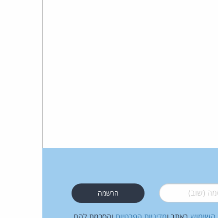
כהן
צדק
לצר
ברץ.
פועל
מ־1996
 (שוב)
*
 השימוש
באתר ו
מדיניות הפרטיות
והסכמת להם.