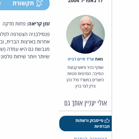
17 באפריל 2004
תקשורת
ע
זמן קריאה:
פחות מדקה
מגבשת גם היא עמדה (שלפ
שיותר ויותר שיחות טלפונ
מאת‏
עו"ד חיים רביה
שותף בכיר וראש קבוצת
הסייבר, הפרטיות וזכויות
היוצרים במשרד פרל כהן
צדק לצר ברץ
אולי יעניין אותך גם
פייסבוק ורשתות
חברתיות