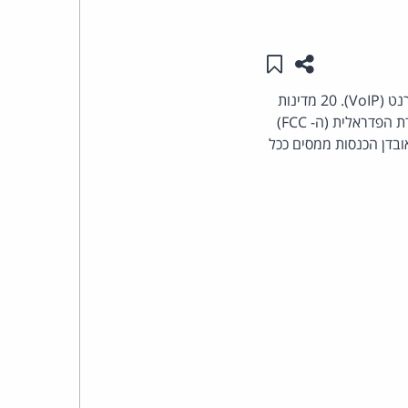
העומד
שתפו עמוד זה
שמור ב"תכנים שלי"
בראש
פנסילבניה הצטרפה לפלורידה וקולורדו והחליטה להימנע מהוצאת כללים שיסדירו טלפוניה באינטרנט (VoIP). 20 מדינות
אחרות בארצות הברית, ובהן קליפורניה וניו-יורק, שוקלות את עמדתן בנושא בזמן שנציבות התקשורת הפדראלית (ה- FCC)
קבוצת
בדן הכנסות ממסים ככל
האינטרנט,
הסייבר
וזכויות
היוצרים
של
פרל