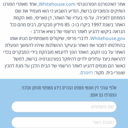
אתר האינטרנט הפורנוגרפי
Whitehouse.com
, אחד מאתרי הפורנו
הותיקים והמוכרים ברשת, הודיע השבוע כי הוא מעמיד את שם
המתחם למכירה. על-פי בעליו של האתר, דן פאריסי, מאז הקמת
האתר בשנת 1997 ביקרו בו כ- 85 מיליון מבקרים, רבים מהם ככל
הנראה ביקשו להגיע לאתר הרשמי של נשיא ארה"ב -
Whitehouse.gov
. לדברי פריסי, שיקולים משפחתיים הנחו אותו
בהחלטתו למכור את האתר ובעיקר ההשלכות שיהיו להמשך הפעלת
האתר על בנו הקטן. האתר הפך לדוגמא מובהקת בידי המבקרים בכדי
להראות כיצד עלולים ילדים להיתקל בפורנוגרפיה ברשת, למשל
כאשר הם מנסים להגיע לאתר הרשמי של הבית הלבן על-מנת להכין
שעורי-בית. מקור:
רויטרס
.
אלפי עורכי דין ואנשי משפט נעזרים בידע משפטי מהימן ועדכני.
הצטרפו גם אתם:
שם משתמש
*
דואל
*