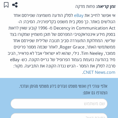
שתפו ע
שמו
זמן קריאה:
פחות מדקה
אי אפשר לחייב את
eBay
לסלק הודעה משמיצה שפירסם אחד
הגולשים באתר. כך פסק בית משפט בקליפורניה. הסיבה: ה-
Decency in Communication Act מ- 1996 קובע שאין לראות
בספק מידע אינטראקטיבי המפרסם של תוכן משמיץ שמקורו בצד
שלישי. המחלוקת התעוררה סביב תגובה שלילית שפירסם אחד
ממשתמשי האתר, Roger Grace, לאחר שכמה מספר פריטים
ממוכר, Tim Neeley. נילי, שהוא לא ישראלי אבל לא פראייר, הגיב
מיד בהודעה נזעמת בעמוד הפרופיל של גרייס הקונה. כש- eBay
סרבה לסלק את המסר - הגיש נגדה הקונה את התביעה. מקור:
.
CNET News.com
אלפי עורכי דין ואנשי משפט נעזרים בידע משפטי מהימן ועדכני.
הצטרפו גם אתם:
שם משתמש
*
דואל
*