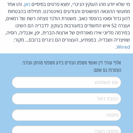
מי שלא יודע מהו העוקץ הניגרי, ימצא פרטים בסיסיים
כאן
. זהו אחד
ממעשי ההונאה הפשוטים והנודעים באינטרנט. תחילתו בהבטחות
להון גדול וסופו בהפסד כואב. משטרת הולנד פצחה רשת של רמאים,
ועצרה 52 איש החשודים במעורבות בעוקץ. לדבריה הם השיגו
במירמה מליוני אירו מאזרחים של ארצות-הברית, יפן, אנגליה, רוסיה,
שוויצריה ושבדיה. במפתיע, העצורים הם ניגרים ברובם... מקור:
.
Wired
אלפי עורכי דין ואנשי משפט נעזרים בידע משפטי מהימן ועדכני.
הצטרפו גם אתם:
שם משתמש
*
דואל
*
סיסמה
*
סיסמה (שוב)
*