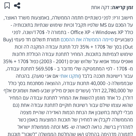
שתפו ע
שמו
זמן קריאה:
דקה אחת
חישוב זריז: לפני כשנתיים חתמה הממשלה, באמצעות משרד האוצר,
על הסכם עם MS שלפיו תקבל זכויות שימוש שנתיות בתוכנותיה -
כולל Windows XP ו- Office XP - בתמורה ל- 170$/שנה. לפני
כשבועיים
סיימה הממשלה את ההסכם
תמורת תשלום חד פעמי (Buy
Out) בסך של 170$ + 35% לכל תחנת עבודה המקנה לה זכות
שימוש לצמיתות בתוכנות. המחיר לתחנת עבודה הכוללת חלונות
ואופיס עומד אפוא על שלוש שנים (2001 - 2003) כפול 170$ + 35%
מ- 170$ - לפי המתמטיקה שלי מדובר ב - 569.50$ לתחנת עבודה,
עבור רישיונות תוכנה בלבד (
ותקנו אותי
אם אני טועה). בהנחה
שבממשלה כ- 40,000 תחנות עבודה, ההוצאה מסתכמת בסך כולל
של 22,780,000 דולר (עשרים ושנים מיליון שבע-מאות ושמונים אלף
דולר). כל אחד מוזמן להשוות את המחיר לתחנת עבודה עם המחיר
שהוא עצמו שילם עבור רשיונות חוקיים לתחנת עבודה אחת (גם
מבלי לקחת בחשבון את הנחת הכמות האדירה שהיית מצפה
מהממשלה לקבל) או למחירן של תוכנות המוצעות באופן כשר
למהדרין ברשת. נראה לכאורה ש- MS זכתה מממשלת ישראל
לתמורה מדהימה בהחלט ו/או שהחלטת הממשלה "לשכור" תוכנות