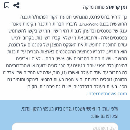
שתפו ע
שמו
זמן קריאה:
פחות מדקה
כך הזהיר ברוס פרנס, ממנהיגי תנועת הקוד הפתוח/התוכנה
החופשית בכנס
. לדבריו חברות התוכנה מקימות מאגרי
LinuxWorld
ענק של פטנטים ובדעתן לגבות דמי רישיון ממי שיבקשו להשתמש
בפטנטים אלה - ולתבוע את מי שלא יקבלו רשיונות. בקרוב ירגיש
עולם התוכנה החופשית את האפקט המצנן של פטנטים על תוכנה,
הוא מתריע. לדבריו כמחצית מהפטנטים בארצות-הברית על תוכנות
מחשב - ויש מומחים הסבורים שכ- 95% מהם! - לא היו צריכים
להינתן כלל מפני שהם מגינים על טכנולוגיה ידועה או שהגדרותיהם
כה רחבות עד שכל העולם ואשתו (נו, טוב, אלה לא המלים שלו אבל זו
הכוונה) נופלים ברשתם. הוא צופה בעיות למפיצי לינוקס ומזהיר גם
מפני בעיות בעולם הדפדפנים. יש לו גם פתרונות. מקור:
.
internetnews.com
אלפי עורכי דין ואנשי משפט נעזרים בידע משפטי מהימן ועדכני.
הצטרפו גם אתם:
שם משתמש
*