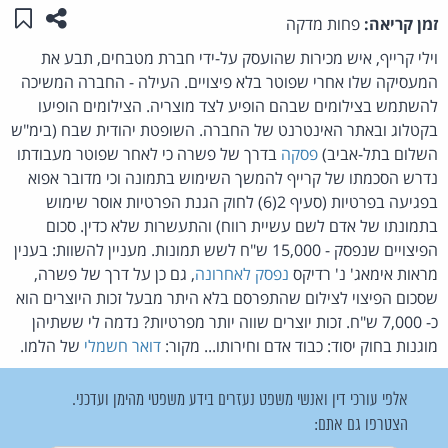
שתפו ע
שמו
זמן קריאה:
פחות מדקה
וילי קרייף, איש מכירות שהועסק על-ידי חברת מטבחים, תבע את
המעסיקה שלו אחרי שפוטר בלא פיצויים. העילה - החברה המשיכה
להשתמש בצילומים שבהם הופיע לצד מוצריה. הצילומים הופיעו
בקטלוג ובאתר האינטרנט של החברה. השופטת יהודית שבח (בימ"ש
השלום בתל-אביב)
פסקה
בדרך של פשרה כי לאחר שפוטר מעבודתו
נדרש הסכמתו של קרייף להמשך השימוש בתמונה וכי מדובר אפוא
בפגיעה בפרטיות (סעיף 2(6) לחוק הגנת הפרטיות אוסר שימוש
בתמונתו של אדם לשם עשיית רווח) והתעשרות שלא כדין. סכום
הפיצויים שנפסק - 15,000 ש"ח לשש תמונות. מעניין להשוות: בענין
מראות אימאג' נ' רדיקס
נפסק לאחרונה
, גם כן על דרך של פשרה,
שסכום הפיצוי לצילום שהתפרסם בלא היתר מבעל זכות היוצרים הוא
כ- 7,000 ש"ח. זכות יוצרים שווה יותר מפרטיות? נדמה לי ששתיהן
מוגנות בחוק יסוד: כבוד אדם וחירותו... מקור:
דואר חשמלי
של הלמו.
אלפי עורכי דין ואנשי משפט נעזרים בידע משפטי מהימן ועדכני.
הצטרפו גם אתם: