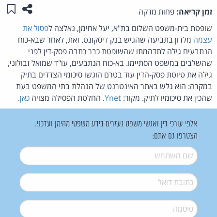
שתפו ע
שמו
זמן קריאה:
פחות מדקה
שופטת בית-משפט השלום בת"א, יעל אחימן, נאלצה ל
פסול את
עצמה
מלדון בתביעה שהגיש בנק דיסקונט. זאת, לאחר שבא-כוח
הנתבעים גילה לתדהמתו שהשופטת כבר כתבה פסק-דין לפני
שהשלבים במשפט הסתיימו. בא-כוח הנתבעים, עו"ד שמואל זבולוני,
גילה את טיוטת פסק-הדין עוד בטרם הוגשו סיכומי הצדדים בתיק
במקרה: הוא גלש באתר האינטרנט של הנהלת בתי המשפט בעת
שהכין את סיכומיו לתיק. מקור:
Ynet
. החלטת הפסילה מצויה
כאן
.
אלפי עורכי דין ואנשי משפט נעזרים בידע משפטי מהימן ועדכני.
הצטרפו גם אתם:
שם משתמש
*
דואל
*
סיסמה
*