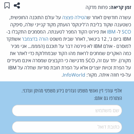
שתפו ע
שמו
זמן קריאה:
פחות מדקה
עשרה חודשים לאחר ש
הטילה פצצה
על עולם התוכנה החופשית,
כשטענה שקוד בליבת ה'לינוקס' הועתק מקוד קנייני שלה, סיפקה
SCO
ל-
IBM
את פירוט הקוד המפר לטענתה. המסמכים התקבלו ב-
IBM ביום ג', 12 בינואר, לאחר שבית משפט
הורה בדצמבר
אשתקד
למוסרם - אולם IBM לא פירטה דבר על תוכנם (המממ... אני מכיר
כמה האקרים שמחכים לראות מהו הקוד שבמחלוקת כדי לאתר את
מקורו). יחד עם זה, SCO מדגישה כי הקבצים שמסרה אינם מעידים
על הפרת זכויות יוצרים אלא על הפרת חובת סודיות שחלה על IBM
על-פי חוזה איתה. מקור:
InfoWorld
.
אלפי עורכי דין ואנשי משפט נעזרים בידע משפטי מהימן ועדכני.
הצטרפו גם אתם:
שם משתמש
*
דואל
*