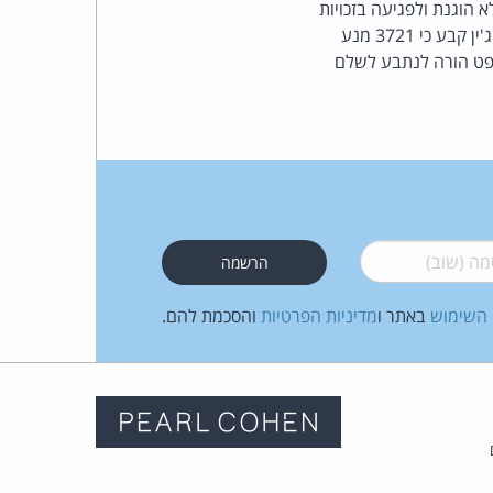
 הוגנת ולפגיעה בזכויות
הקניין הרוחני שלו. Baidu תבע פיצוי בשיעור של 120,000$ והתנצלות פומבית. בית המשפט בבייג'ין קבע כי 3721 מנע
העומד
 זאת, בית המשפט הורה לנתבע לשלם
בראש
קבוצת
האינטרנט,
הסייבר
 (שוב)
*
וזכויות
 השימוש
באתר ו
מדיניות הפרטיות
והסכמת להם.
היוצרים
של
פרל