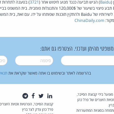
(
Baidu
) הגיש תביעה כנגד מנוע חיפוש אחר (
3721
) בטענה לתחרות לא
במכוון ממשתמשים לגשת לשירותיו של Baidu ולהתקין תוכנות שפותחו על ידו. עם
ChinaDaily.com
 משפטי מהימן ועדכני. הצטרפו גם אתם:
סיסמה
*
סיסמה
בהרשמה לאתר ובשימוש בו אתה מאשר שקראת את
תנאי
law.co.il מופעל בידי קבוצת הסייבר,
לינקדאין
טוויטר
פייסבוק
טלגרם
כויות היוצרים של פרל כהן
קבוצת הסייבר, הפרטיות וזכויות היוצרים
רץ.
פרל כהן צדק לצר ברץ
תמחה בסוגיות המתעוררות