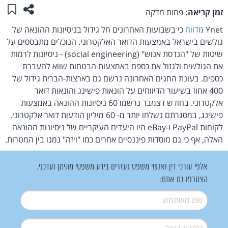
שתפו ע
שמו
זמן קריאה:
פחות מדקה
Ynet
מדווח
כי
בשבועות האחרונים חל גידול בניסיונות ההונאה של
גולשים בישראל באמצעות הדואר האלקטרוני. הנוכלים מתבססים על
שיטות של "הנדסת אנוש" (social engineering) - ניסיונות לרמות
את הגולשים ולגזול את כספם באמצעות הבטחות שווא להעברת
כספים.
בעונת החגים האחרונה נרשם גם בארצות-הברית גידול של
400 אחוז בשיעור הדיווחים על הונאות פישינג והונאות דואר
אלקטרוני. בחודש דצמבר נרשמו 60 ניסיונות ההונאה באמצעות
פישינג, במסגרתם נשלחו יותר מ- 60 מיליון הודעות דואר אלקטרוני.
לקוחות PayPal ו-eBay היו היעדים העיקריים של ניסיונות ההונאה
האלה, אף כי גם מוסדות פיננסיים אחרים כמו "ויזה" נמנו בין המטרות.
אלפי עורכי דין ואנשי משפט נעזרים בידע משפטי מהימן ועדכני.
הצטרפו גם אתם:
שם משתמש
*
דואל
*