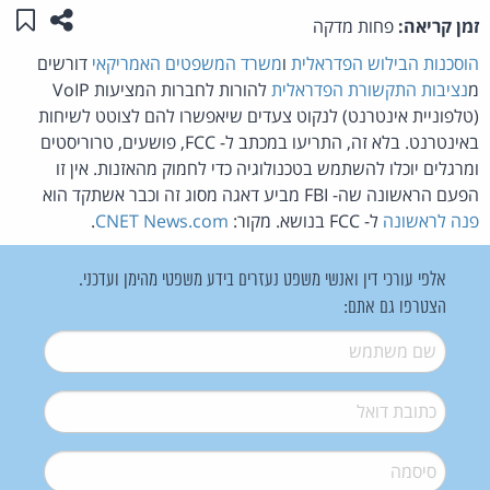
שתפו ע
שמו
זמן קריאה:
פחות מדקה
הוסכנות הבילוש הפדראלית
ו
משרד המשפטים האמריקאי
דורשים
מ
נציבות התקשורת הפדראלית
להורות לחברות המציעות VoIP
(טלפוניית אינטרנט) לנקוט צעדים שיאפשרו להם לצוטט לשיחות
באינטרנט. בלא זה, התריעו במכתב ל- FCC, פושעים, טרוריסטים
ומרגלים יוכלו להשתמש בטכנולוגיה כדי לחמוק מהאזנות. אין זו
הפעם הראשונה שה- FBI מביע דאגה מסוג זה וכבר אשתקד הוא
פנה לראשונה
ל- FCC בנושא. מקור:
CNET News.com
.
אלפי עורכי דין ואנשי משפט נעזרים בידע משפטי מהימן ועדכני.
הצטרפו גם אתם:
שם משתמש
*
דואל
*
סיסמה
*