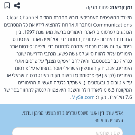
שתפו ע
שמו
זמן קריאה:
פחות מדקה
משרד המשפטים האמריקאי דורש מחברת המדיה Clear Channel
Communications ומחברות אחרות להמציא לידיו את כל המסמכים
הנוגעים לפרסומים לאתרי הימורים ברשת מאז שנת 1997. בין
החברות האחרות - עתונים, תחנות רדיו וטלוויזיה ואתרי אינטרנט.
ביחד עם זה שוגרו מכתבי אזהרה לתחנות רדיו ולפיהן פירסום אתרי
הימורים עלול להוות סיוע למעשה פשע. מכתבי הדרישה שוגרו
כנראה כבר בספטמבר והיה להם "אפקט מצנן" על פרסום אתרי
הימורים. אגב, חוק העונשין הישראלי אוסר במפורש על פירסום
הימורים (לכן אין אף פרסומת כזו בשום מקום באינטרנט הישראלי או
על אוטובוסים ובעתונים :). אשתקד גלגלה תעשיית ההימורים
המקוונת 6.3 מיליארד דולר והשנה היא צפויה לנסוק למחזור בסך של
7.6 מיליארד. מקור:
MySa.com
.
אלפי עורכי דין ואנשי משפט נעזרים בידע משפטי מהימן ועדכני.
הצטרפו גם אתם:
שם משתמש
*