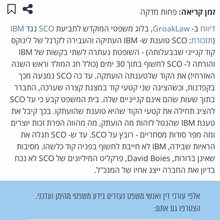
שתפו ע
שמו
זמן קריאה:
פחות מדקה
דיווח
ב-
GroakLaw
, בלוג משפטי המוקדש לתביעת
SCO
נגד
IBM
(
תזכורת
: SCO טוענת ש- IBM העתיקה והעבירה לקרנל של לינוקס
קוד קנייני שבבעלותה) - השופטת נעתרה לשתי בקשות של IBM
והורתה ל- SCO לחשוף בתוך 30 ימים (כולל חג המולד וראש השנה
האזרחי!) את הקוד שלטענתה הועתקה. עד כה SCO נמנעה מכך
בקפדנות, וכשהציגה שני קטעי קוד במצגת קצרה שערכה, התברר
בתוך שעות שהם אינם קנייניים שלה. בית המשפט קבע כי על SCO
להציג תחילה את קטעי הקוד שהיא טוענת שהועתקו. בכך קיבל את
טענת IBM שהנטל לזהות מה הועתק, מה מהווה הפרת זכות יוצרים
ומה מפר סודות מסחריים - רובץ על SCO. עד ש- SCO תגלה את
הראיות שבידה, IBM לא חייבת לחשוף בפניה קוד כלשהו. מסיבות
שאינן ברורות, David Boies, פרקליט המיליונים של SCO לא נכח
בדיון ואת החברה ייצג אחיו של המנכ"ל.
אלפי עורכי דין ואנשי משפט נעזרים בידע משפטי מהימן ועדכני.
הצטרפו גם אתם: